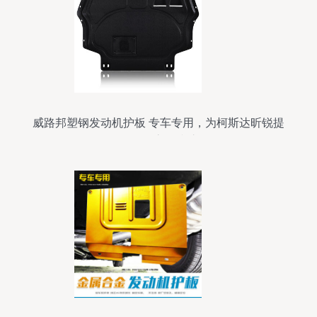
威路邦塑钢发动机护板 专车专用，为柯斯达昕锐提
供可靠底盘防护