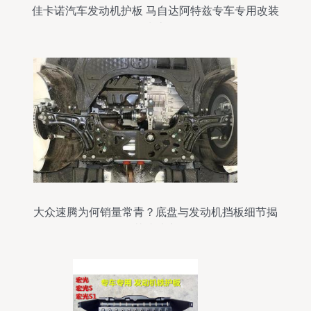
佳卡诺汽车发动机护板 马自达阿特兹专车专用改装
指南
大众速腾为何销量常青？底盘与发动机挡板细节揭
示其成功密码