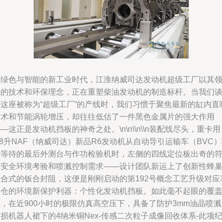
在绿色与智能的新工业时代，江淮纳威司达发动机超级工厂以其
先的技术和环保理念，正在重塑柴油发动机的制造标杆。当我们
论这座被称为“超级工厂”的产线时，我们习惯于聚焦最新的缸内直
技术和节能涡轮增压，却往往低估了一件黑色金属片的强大作用
—这正是发动机挡板的神奇之处。\n\n\\n\\n装配线尽头，重卡用
.8升NAF（纳威司达）新品R6发动机从自动导引运输车（BVC
上等待的最后外测台与作功检验机时，左侧的四线定位板出奇的
合安全环境考验和喷溅控制需求——设计团队新运上了创新性蜂
混合式的钣合封阻，这便是刚刚启动的第192号概念工艺升级对应
身仓的环境新保护利器：个性化发动机挡板。如此毫不起眼的覆
，在近900小时的极限仿真高空压下，具备了防护3mm油晶喷
损机器人裙下的4纳米铜Nex-传感二次粒子成像回收体系-此项