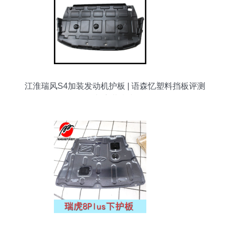
江淮瑞风S4加装发动机护板 | 语森忆塑料挡板评测
与安装指南