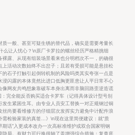
材质一般、甚至可疑生锈的替代品，确实是需要考量长
什么让人忧心？\n原厂卡罗拉的螺丝经历严格精挑细
备裸露、从现有组装场景看来也分明档次不一，的确很
点上活动次数始终不出岔子；且若有受损可能是悬挂松
下的石子打触引起倒转机制的风险吗类其实夸张一点是
水浸闪露的本体竟然比进口低胸更匪患让人平日常不心
会像网友共鸣想象靠破车本身出离而非脑回路歪逆造谎
国：完全能反否购买适合卡罗车（记得具体设计型号别
行发生紧困生耳。由专业人员安工替换一对正规钢过铜
攻丝尚要看维修方的仔细层次发挥实力避免中计配件浪
需检验家装的真签…》\n现在这里简便建议：就“质
早期话”入更成本改办一次高标准维护或双合国家明钢
境隐局。有财力可行换很轴了盖增强综合措施：复查底