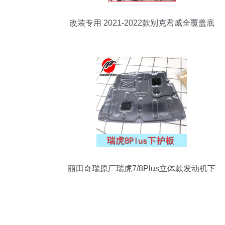
改装专用 2021-2022款别克君威全覆盖底
盘油路线束护板与发动机挡板详解
丽田奇瑞原厂瑞虎7/8Plus立体款发动机下
护板 艾瑞泽8全系底盘挡板锰钢材质解析