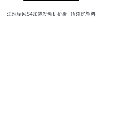
江淮瑞风S4加装发动机护板 | 语森忆塑料
挡板评测与安装指南