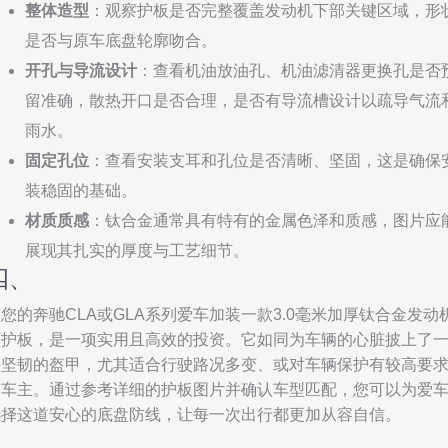
整体造型
：观察护板是否完整覆盖发动机下部关键区域，形
是否与原车底盘轮廓吻合。
开孔与导流设计
：查看机油放油孔、机油滤清器更换孔是否
留准确，散热开口是否合理，是否有导流槽设计以疏导气流
雨水。
固定孔位
：查看安装支耳和孔位是否清晰、坚固，这是确保
装稳固的基础。
材质质感
：钛合金通常具有特有的金属色泽和质感，图片应
展现其扎实的厚度与工艺细节。
四、
您的奔驰CLA或GLA系列爱车加装一款3.0毫米加厚钛合金发动
下护板，是一项实用且高效的投资。它如同为车辆的心脏披上了
件坚韧的盔甲，尤其适合行驶路况多变、或对车辆保护有较高要
的车主。通过参考详细的护板图片并确认车型匹配，您可以为爱
选择这道安心的底盘防线，让每一次出行都更加从容自信。