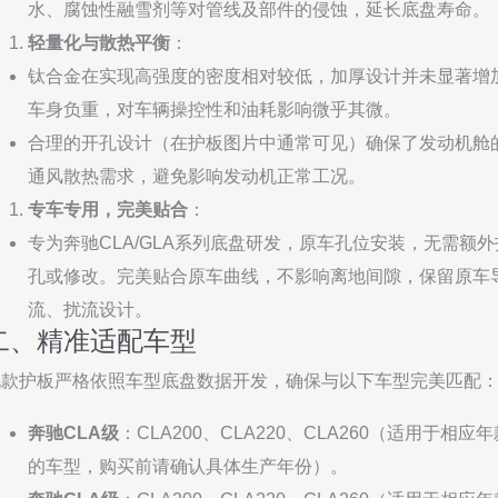
水、腐蚀性融雪剂等对管线及部件的侵蚀，延长底盘寿命。
轻量化与散热平衡
：
钛合金在实现高强度的密度相对较低，加厚设计并未显著增
车身负重，对车辆操控性和油耗影响微乎其微。
合理的开孔设计（在护板图片中通常可见）确保了发动机舱
通风散热需求，避免影响发动机正常工况。
专车专用，完美贴合
：
专为奔驰CLA/GLA系列底盘研发，原车孔位安装，无需额外
孔或修改。完美贴合原车曲线，不影响离地间隙，保留原车
流、扰流设计。
二、精准适配车型
此款护板严格依照车型底盘数据开发，确保与以下车型完美匹配
奔驰CLA级
：CLA200、CLA220、CLA260（适用于相应年
的车型，购买前请确认具体生产年份）。