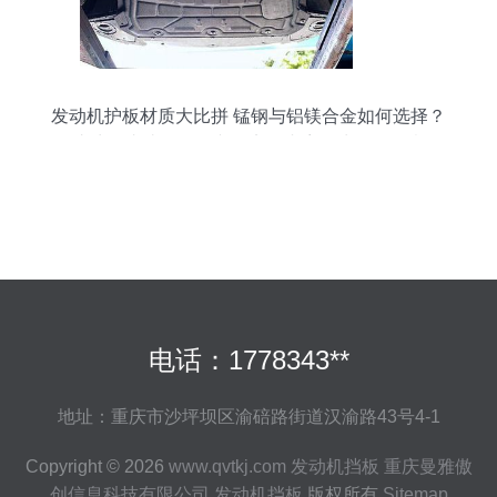
发动机护板材质大比拼 锰钢与铝镁合金如何选择？
（此处开头请改回正文的实际内容，为便于示意，
微按照通用场景补一段） 当车主们在为自己的爱车
增添装备发动机护板时，面对材质的选择不常会犹
豫 “锰钢好还是铝镁合金好？” 这是决定到底倾向于
硬核保护轻盈灵活的防护方案的问题。要找出最佳
的发动机挡板备材，就得分析这两者的特性和本质
之分。
电话：1778343**
地址：重庆市沙坪坝区渝碚路街道汉渝路43号4-1
Copyright © 2026
www.qvtkj.com
发动机挡板
重庆曼雅傲
创信息科技有限公司
发动机挡板
版权所有
Sitemap