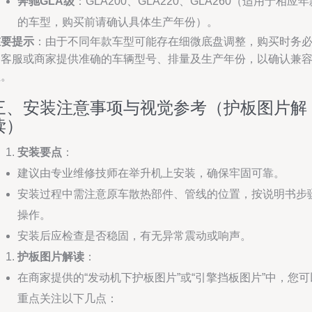
奔驰GLA级
：GLA200、GLA220、GLA260（适用于相应年
的车型，购买前请确认具体生产年份）。
重要提示
：由于不同年款车型可能存在细微底盘调整，购买时务
向客服或商家提供准确的车辆型号、排量及生产年份，以确认兼
性。
三、安装注意事项与视觉参考（护板图片解
读）
安装要点
：
建议由专业维修技师在举升机上安装，确保牢固可靠。
安装过程中需注意原车散热部件、管线的位置，按说明书步
操作。
安装后应检查是否稳固，有无异常震动或响声。
护板图片解读
：
在商家提供的“发动机下护板图片”或“引擎挡板图片”中，您可
重点关注以下几点：