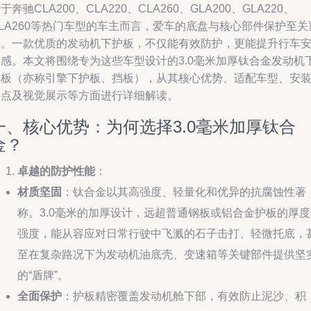
于奔驰CLA200、CLA220、CLA260、GLA200、GLA220、
LA260等热门车型的车主而言，爱车的底盘与核心部件保护至关
要。一款优质的发动机下护板，不仅能有效防护，更能提升行车
全感。本文将围绕专为这些车型设计的3.0毫米加厚钛合金发动机
护板（亦称引擎下护板、挡板），从其核心优势、适配车型、安
要点及视觉展示等方面进行详细解读。
一、核心优势：为何选择3.0毫米加厚钛合
金？
卓越的防护性能
：
材质坚固
：钛合金以其高强度、轻量化和优异的抗腐蚀性著
称。3.0毫米的加厚设计，远超普通钢板或铝合金护板的厚度
强度，能从容应对日常行驶中飞溅的石子击打、轻微托底，
至在复杂路况下为发动机油底壳、变速箱等关键部件提供坚
的“盾牌”。
全面保护
：护板精密覆盖发动机舱下部，有效防止泥沙、积